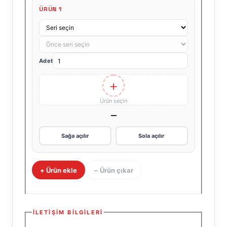
ÜRÜN 1
Seri
Ürün
kodu
Adet
+
Ürün seçin
—
Sağa açılır
Sola açılır
+ Ürün ekle
− Ürün çıkar
İLETIŞIM BILGILERI