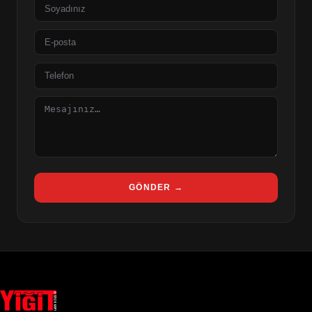
Soyad
E-
posta
Telefon
Mesaj
GÖNDER →